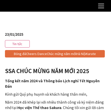
23/01/2025
Tin tức
Bóng đáCheers DanceChúc mừng năm mớiHà NộiKarate
SchoolNghỉ TếtTết Việt NamViệt Nam
SSA CHÚC MỪNG NĂM MỚI 2025
Tổng kết năm 2024 và Thông báo Lịch nghỉ Tết Nguyên
Đán
Kính gửi Quý phụ huynh và khách hàng thân mến,
Năm 2024 đã khép lại với nhiều thành công và kỷ niệm đáng
nhớ tại
Học viện Thể thao Sakura
. Chúng tôi xin gửi lời cảm