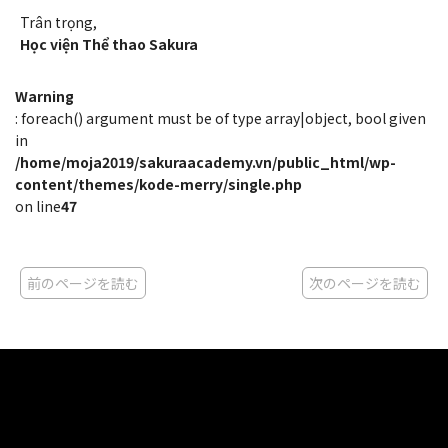
Trân trọng,
Học viện Thể thao Sakura
Warning
: foreach() argument must be of type array|object, bool given
in
/home/moja2019/sakuraacademy.vn/public_html/wp-
content/themes/kode-merry/single.php
on line
47
前のページを読む
次のページを読む