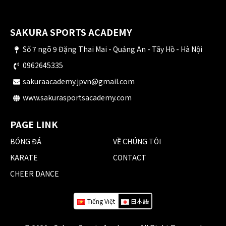
SAKURA SPORTS ACADEMY
Số 7 ngõ 9 Đặng Thai Mai - Quảng An - Tây Hồ - Hà Nội
0962645335
sakuraacademy.jpvn@gmail.com
www.sakurasportsacademy.com
PAGE LINK
BÓNG ĐÁ
VỀ CHÚNG TÔI
KARATE
CONTACT
CHEER DANCE
Tiếng Việt
日本語