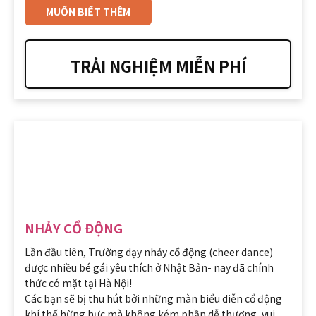
MUỐN BIẾT THÊM
TRẢI NGHIỆM MIỄN PHÍ
NHẢY CỔ ĐỘNG
Lần đầu tiên, Trường dạy nhảy cổ động (cheer dance)
được nhiều bé gái yêu thích ở Nhật Bản- nay đã chính
thức có mặt tại Hà Nội!
Các bạn sẽ bị thu hút bởi những màn biểu diễn cổ động
khí thế hừng hực mà không kém phần dễ thương, vui