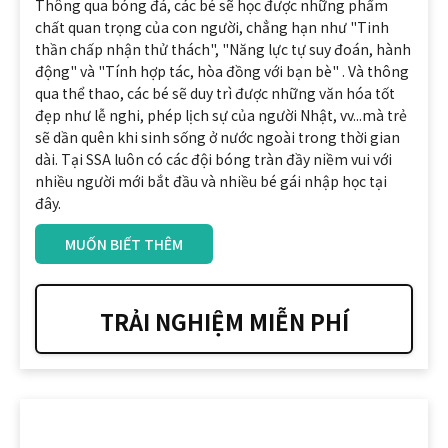
Thông qua bóng đá, các bé sẽ học được những phẩm
chất quan trọng của con người, chẳng hạn như "Tinh
thần chấp nhận thử thách", "Năng lực tự suy đoán, hành
động" và "Tính hợp tác, hòa đồng với bạn bè" . Và thông
qua thể thao, các bé sẽ duy trì được những văn hóa tốt
đẹp như lễ nghi, phép lịch sự của người Nhật, vv...mà trẻ
sẽ dần quên khi sinh sống ở nước ngoài trong thời gian
dài. Tại SSA luôn có các đội bóng tràn đầy niềm vui với
nhiều người mới bắt đầu và nhiều bé gái nhập học tại
đây.
MUỐN BIẾT THÊM
TRẢI NGHIỆM MIỄN PHÍ