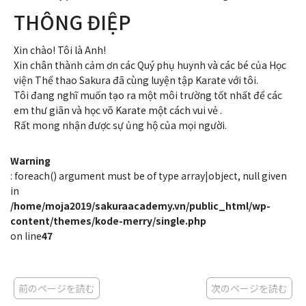
THÔNG ĐIỆP
Xin chào! Tôi là Anh!
Xin chân thành cảm ơn các Quý phụ huynh và các bé của Học
viện Thể thao Sakura đã cùng luyện tập Karate với tôi.
Tôi đang nghĩ muốn tạo ra một môi trường tốt nhất để các
em thư giãn và học võ Karate một cách vui vẻ .
Rất mong nhận được sự ủng hộ của mọi người.
Warning
: foreach() argument must be of type array|object, null given
in
/home/moja2019/sakuraacademy.vn/public_html/wp-
content/themes/kode-merry/single.php
on line
47
前のページを読む
次のページを読む