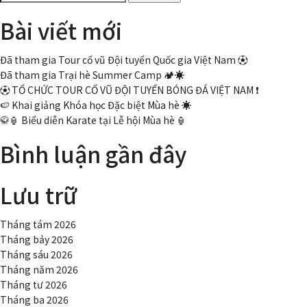
kiếm
học
Bài viết mới
cho:
đã
hoạt
động
Đã tham gia Tour cổ vũ Đội tuyển Quốc gia Việt Nam ⚽
trở
Đã tham gia Trại hè Summer Camp 🏕️☀️
lại
⚽ TỔ CHỨC TOUR CỔ VŨ ĐỘI TUYỂN BÓNG ĐÁ VIỆT NAM ❗
!
🍉 Khai giảng Khóa học Đặc biệt Mùa hè ☀️
🥋🏮 Biểu diễn Karate tại Lễ hội Mùa hè 🏮
Bình luận gần đây
Lưu trữ
Tháng tám 2026
Tháng bảy 2026
Tháng sáu 2026
Tháng năm 2026
Tháng tư 2026
Tháng ba 2026