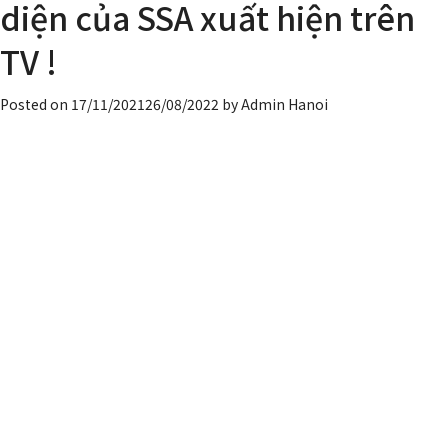
diện của SSA xuất hiện trên
thao
gia
TV !
đình
SSA
Posted on
17/11/2021
26/08/2022
by
Admin Hanoi
!