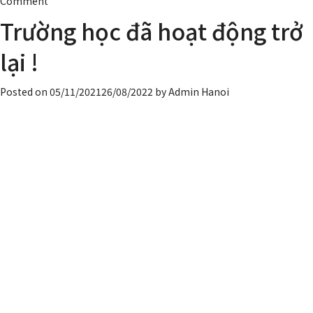
Comment
Các
Trường học đã hoạt động trở
sự
kiện
lại !
SSA
sẽ
Posted on
05/11/2021
26/08/2022
by
Admin Hanoi
được
tổ
chức
vào
tháng
11
và
tháng
12
!