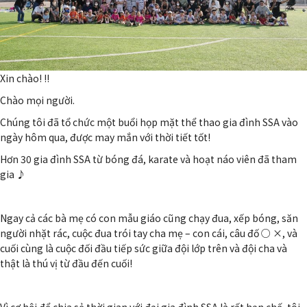
Xin chào! !!
Chào mọi người.
Chúng tôi đã tổ chức một buổi họp mặt thể thao gia đình SSA vào
ngày hôm qua, được may mắn với thời tiết tốt!
Hơn 30 gia đình SSA từ bóng đá, karate và hoạt náo viên đã tham
gia ♪
Ngay cả các bà mẹ có con mẫu giáo cũng chạy đua, xếp bóng, săn
người nhặt rác, cuộc đua trói tay cha mẹ – con cái, câu đố ○ ×, và
cuối cùng là cuộc đối đầu tiếp sức giữa đội lớp trên và đội cha và
thật là thú vị từ đầu đến cuối!
Vì cơ hội để chia sẻ thời gian với đại gia đình SSA là rất hạn chế, tôi