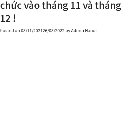
chức vào tháng 11 và tháng
Kanta
đại
12 !
diện
của
Posted on
08/11/2021
26/08/2022
by
Admin Hanoi
SSA
xuất
hiện
trên
TV
!