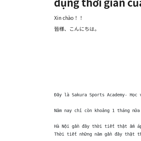
dụng thời gian c
Xin chào！！
皆様、こんにちは。
Đây là Sakura Sports Academy- Học 
Năm nay chỉ còn khoảng 1 tháng nữa 
Hà Nội gần đây thời tiết thật ấm á
Thời tiết những năm gần đây thật t