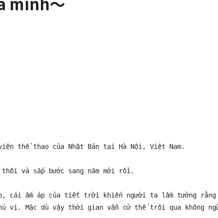
ủa mình～
viện thể thao của Nhật Bản tại Hà Nội, Việt Nam.

thôi và sắp bước sang năm mới rồi.

p, cái ấm áp của tiết trời khiến người ta lầm tưởng rằng 
hú vị. Mặc dù vậy thời gian vẫn cứ thế trôi qua không ngừ