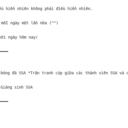
ều hiển nhiên không phải điều hiển nhiên.

mỗi ngày một lần nữa (^^)

ời ngày hôm nay♪

━━━

bóng đá SSA *Trận tranh cúp giữa các thành viên SSA và c
Giáng sinh SSA

━━━━