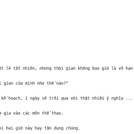
ột lẽ tất nhiên, nhưng thời gian không bao giờ là vô hạn.
 gian của mình như thế nào?"

 kế hoạch, 1 ngày sẽ trôi qua với thật nhiều ý nghĩa ...

 gia vào các môn thể thao.

í hai giờ này hay tận dụng chúng.
