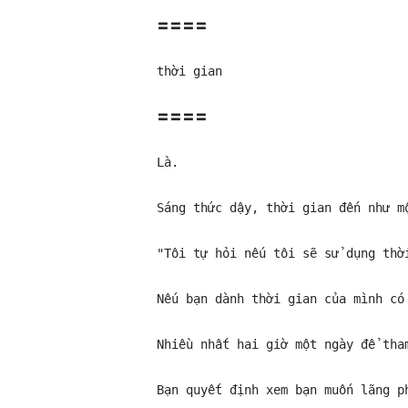
〓〓〓〓

thời gian

〓〓〓〓

Là.

Sáng thức dậy, thời gian đến như m
"Tôi tự hỏi nếu tôi sẽ sử dụng thời
Nếu bạn dành thời gian của mình có
Nhiều nhất hai giờ một ngày để tham
Bạn quyết định xem bạn muốn lãng ph