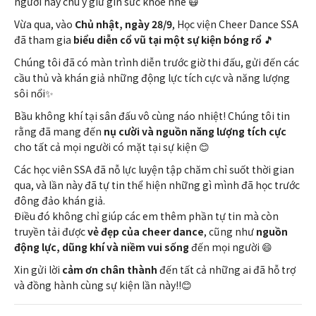
người hãy chú ý giữ gìn sức khỏe nhé 😷
Vừa qua, vào
Chủ nhật, ngày 28/9
, Học viện Cheer Dance SSA
đã tham gia
biểu diễn cổ vũ tại một sự kiện bóng rổ
🎵
Chúng tôi đã có màn trình diễn trước giờ thi đấu, gửi đến các
cầu thủ và khán giả những động lực tích cực và năng lượng
sôi nổi✨
Bầu không khí tại sân đấu vô cùng náo nhiệt! Chúng tôi tin
rằng đã mang đến
nụ cười và nguồn năng lượng tích cực
cho tất cả mọi người có mặt tại sự kiện 😊
Các học viên SSA đã nỗ lực luyện tập chăm chỉ suốt thời gian
qua, và lần này đã tự tin thể hiện những gì mình đã học trước
đông đảo khán giả.
Điều đó không chỉ giúp các em thêm phần tự tin mà còn
truyền tải được
vẻ đẹp của cheer dance
, cũng như
nguồn
động lực, dũng khí và niềm vui sống
đến mọi người 😄
Xin gửi lời
cảm ơn chân thành
đến tất cả những ai đã hỗ trợ
và đồng hành cùng sự kiện lần này‼️😊