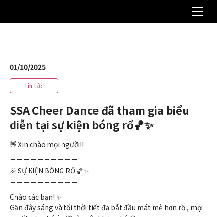
01/10/2025
Tin tức
SSA Cheer Dance đã tham gia biểu
diễn tại sự kiện bóng rổ🏀✨
👋 Xin chào mọi người‼️
＝＝＝＝＝＝＝＝＝＝
🎉 SỰ KIỆN BÓNG RỔ 🏀✨
＝＝＝＝＝＝＝＝＝＝
Chào các bạn! ✨
Gần đây sáng và tối thời tiết đã bắt đầu mát mẻ hơn rồi, mọi