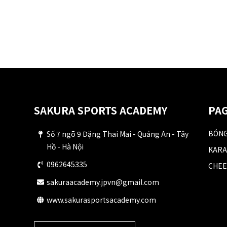
SAKURA SPORTS ACADEMY
PAG
BÓNG
Số 7 ngõ 9 Đặng Thai Mai - Quảng An - Tây
Hồ - Hà Nội
KARA
0962645335
CHEE
sakuraacademy.jpvn@gmail.com
www.sakurasportsacademy.com