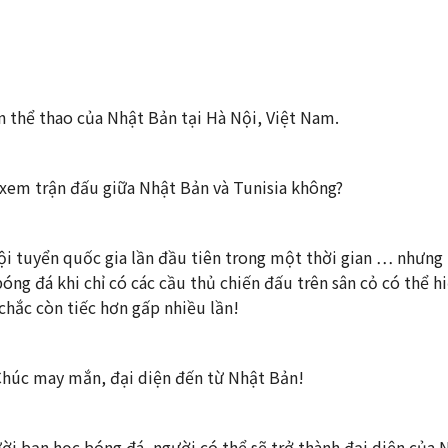
 thể thao của Nhật Bản tại Hà Nội, Việt Nam.
xem trận đấu giữa Nhật Bản và Tunisia không?
ội tuyển quốc gia lần đầu tiên trong một thời gian … nhưng 
óng đá khi chỉ có các cầu thủ chiến đấu trên sân cỏ có thể h
 chắc còn tiếc hơn gấp nhiều lần!
 Chúc may mắn, đại diện đến từ Nhật Bản!
ười bạn học bóng đá, người có thể sẽ trở thành đại diện của 