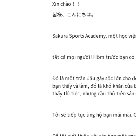
Xin chào！！
皆様、こんにちは。
Sakura Sports Academy, một học viện
tất cả mọi người! Hôm trước bạn có 
Đó là một trận đấu gây sốc lớn cho đ
bạn thấy và làm, đó là khó khăn của b
thấy thì tiếc, nhưng cầu thủ trên sân
Tôi sẽ tiếp tục ủng hộ bạn mãi mãi.
Để tôi giới thiệu với các bạn một ng