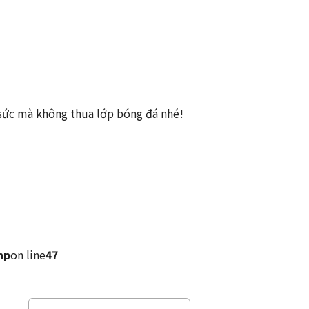
t sức mà không thua lớp bóng đá nhé!
hp
on line
47