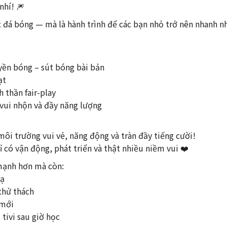
nhí! 🎆
c đá bóng — mà là hành trình để các bạn nhỏ trở nên nhanh 
yền bóng – sút bóng bài bản
ạt
 thần fair-play
vui nhộn và đầy năng lượng
ôi trường vui vẻ, năng động và tràn đầy tiếng cười!
 có vận động, phát triển và thật nhiều niềm vui ❤️
mạnh hơn mà còn:
xạ
 thử thách
 mới
 tivi sau giờ học