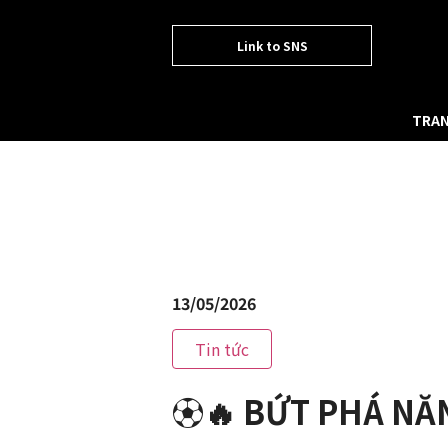
Link to SNS
TRAN
13/05/2026
Tin tức
⚽🔥 BỨT PHÁ NĂ