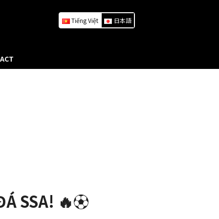
Tiếng Việt
日本語
ACT
Á SSA! 🔥⚽