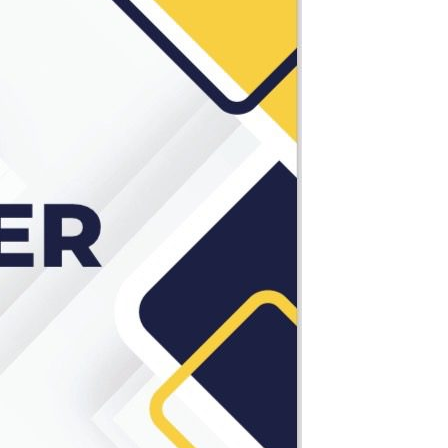
4
月
末
ま
で
♪
～
お
見
逃
し
な
く！！
～