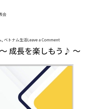
表会
on
ナム, ベトナム生活
Leave a Comment
春
～ 成長を楽しもう♪ ～
の
入
会
キ
ャ
ン
ペ
ー
ン
は