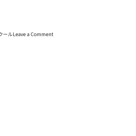
on
スクール
Leave a Comment
新
年
度
1
発
目
の
パ
フ
ォ
ー
マ
ン