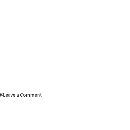
on
事
Leave a Comment
成
長
の
見