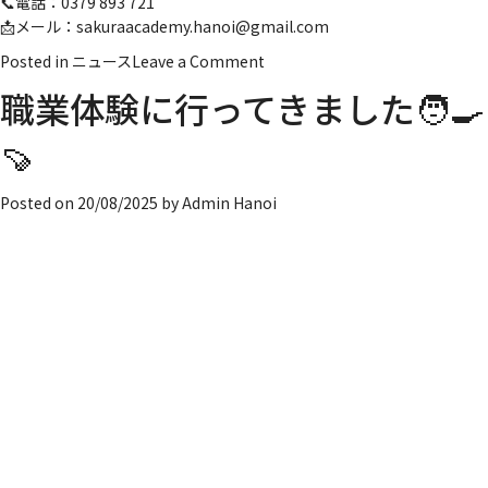
📞電話：0379 893 721
📩メール：sakuraacademy.hanoi@gmail.com
on
Posted in
ニュース
Leave a Comment
エ
職業体験に行ってきました🧑‍🍳
コ
パ
🍠
ー
ク
Posted on
20/08/2025
by
Admin Hanoi
に
行
っ
て
き
ま
し
た
🦩