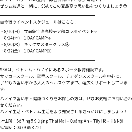
ぜひお友達と一緒に、SSAでこの夏最高の思い出をつくりましょう😊
━━━━━━━━━━━━━━━━━━━━━━━
📅今後のイベントスケジュールはこちら！
・8/10(日) 立命館宇治高校チア部コラボイベント✨
・8/14(木) 1 DAY CAMP🍠
・8/20(水) キックマスタークラス⚽
・8/22(金) 1 DAY CAMP🚣‍♂️
━━━━━━━━━━━━━━━━━━━━━━━
SSAは、ベトナム・ハノイにあるスポーツ教育施設です。
サッカースクール、空手スクール、チアダンススクールを中心に、
子どもの習い事から大人のヘルスケアまで、幅広くサポートしていま
す。
ハノイで習い事・健康づくりをお探しの方は、ぜひお気軽にお問い合わ
せください。
ハノイ生活・ベトナム生活をより充実させるきっかけにしましょう‼️
📍住所：Số 7 ngõ 9 Đặng Thai Mai – Quảng An – Tây Hồ – Hà Nội
📞電話：0379 893 721