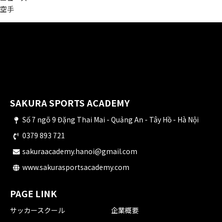
空手
SAKURA SPORTS ACADEMY
Số 7 ngõ 9 Đặng Thai Mai - Quảng An - Tây Hồ - Hà Nội
0379 893 721
sakuraacademy.hanoi@gmail.com
www.sakurasportsacademy.com
PAGE LINK
サッカースクール
企業概要