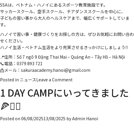
SSAは、ベトナム・ハノイにあるスポーツ教育施設です。
サッカースクール、空手スクール、チアダンススクールを中心に、
子どもの習い事から大人のヘルスケアまで、幅広くサポートしていま
す。
ハノイで習い事・健康づくりをお探しの方は、ぜひお気軽にお問い合わ
せください。
ハノイ生活・ベトナム生活をより充実させるきっかけにしましょう‼️
📍住所：Số 7 ngõ 9 Đặng Thai Mai – Quảng An – Tây Hồ – Hà Nội
📞電話：0379 893 721
📩メール：sakuraacademy.hanoi@gmail.com
on
Posted in
ニュース
Leave a Comment
夏
1 DAY CAMPにいってきました
休
み
🍕🏊‍♂️
も
レ
Posted on
06/08/2025
13/08/2025
by
Admin Hanoi
ッ
ス
ン