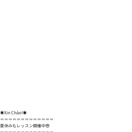
て
き
ま
し
た
🧑‍🍳
🍠
☀️Xin Chào!☀️
＝＝＝＝＝＝＝＝＝＝＝＝＝
夏休みもレッスン開催中😎