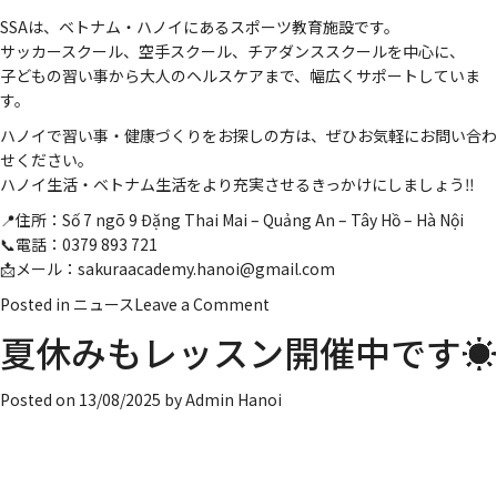
SSAは、ベトナム・ハノイにあるスポーツ教育施設です。
サッカースクール、空手スクール、チアダンススクールを中心に、
子どもの習い事から大人のヘルスケアまで、幅広くサポートしていま
す。
ハノイで習い事・健康づくりをお探しの方は、ぜひお気軽にお問い合わ
せください。
ハノイ生活・ベトナム生活をより充実させるきっかけにしましょう‼️
📍住所：Số 7 ngõ 9 Đặng Thai Mai – Quảng An – Tây Hồ – Hà Nội
📞電話：0379 893 721
📩メール：sakuraacademy.hanoi@gmail.com
on
Posted in
ニュース
Leave a Comment
職
夏休みもレッスン開催中です☀️
業
体
Posted on
13/08/2025
by
Admin Hanoi
験
に
行
っ