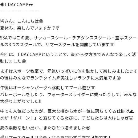
☀️1 DAY CAMP🕶️
＝＝＝＝＝＝＝＝＝
皆さん、こんにちは😄
夏休み、楽しんでいますか？🎐
SSAではこの夏、サッカースクール・チアダンススクール・空手スクー
ルの3つのスクールで、サマースクールを開催しています🏄‍♂️
今回は、1 DAY CAMPということで、朝から夕方までみんなで楽しく活
動しました😄
まずはスポーツ教室で、元気いっぱいに体を動かして楽しみました🚩そ
の後はみんなでランチタイム🍕美味しいランチに大満足です😝
午後はオーシャンパークへ移動してプール遊び🏊‍♂️
バレーボールをしたり、ウォータースライダーに乗ったりして、みんな
大盛り上がりでした‼️
中でも人気だったのが、巨大な樽から水が一気に落ちてくる仕掛け🌊
水が「ザバーン！」と落ちてくるたびに、子どもたちは大はしゃぎ🤣
夏の素敵な思い出が、またひとつ増えました😎
🌈サマースクールは会員・非会員問わずご参加可能です！