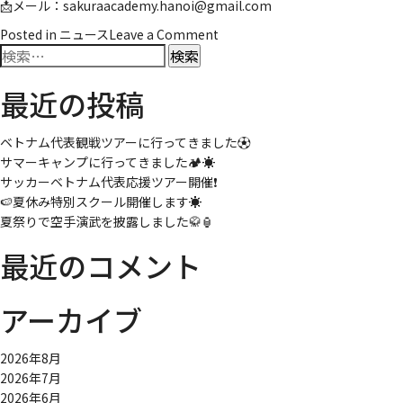
📩メール：sakuraacademy.hanoi@gmail.com
on
Posted in
ニュース
Leave a Comment
検
1
索:
DAY
最近の投稿
CAMP
に
い
ベトナム代表観戦ツアーに行ってきました⚽
っ
サマーキャンプに行ってきました🏕️☀️
て
サッカーベトナム代表応援ツアー開催❗
き
🍉夏休み特別スクール開催します☀️
ま
夏祭りで空手演武を披露しました🥋🏮
し
た
最近のコメント
🍕
🏊‍♂️
アーカイブ
2026年8月
2026年7月
2026年6月