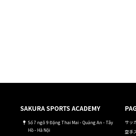
SAKURA SPORTS ACADEMY
PAG
サッ
Số 7 ngõ 9 Đặng Thai Mai - Quảng An - Tây
Hồ - Hà Nội
空手