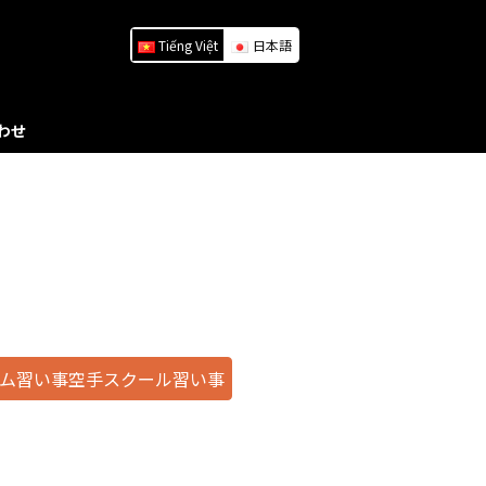
Tiếng Việt
日本語
わせ
ム習い事空手スクール習い事