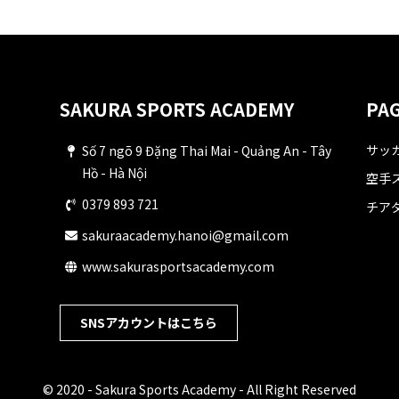
SAKURA SPORTS ACADEMY
PAG
サッ
Số 7 ngõ 9 Đặng Thai Mai - Quảng An - Tây
Hồ - Hà Nội
空手
0379 893 721
チア
sakuraacademy.hanoi@gmail.com
www.sakurasportsacademy.com
SNSアカウントはこちら
© 2020 - Sakura Sports Academy - All Right Reserved