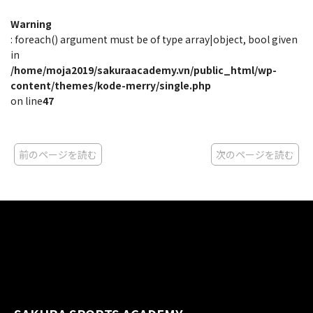
Warning
: foreach() argument must be of type array|object, bool given
in
/home/moja2019/sakuraacademy.vn/public_html/wp-
content/themes/kode-merry/single.php
on line
47
前のページを読む
次のページを読む